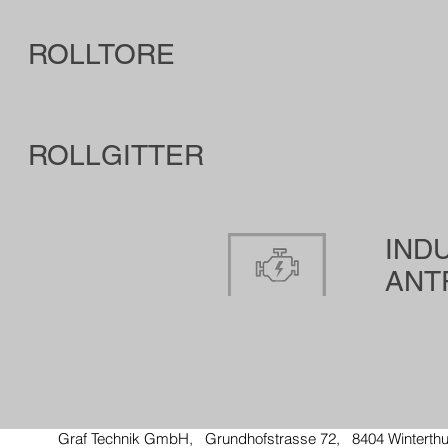
ROLLTORE
ROLLGITTER
IND
ANT
Graf Technik GmbH, Grundhofstrasse 72, 8404 Winterth